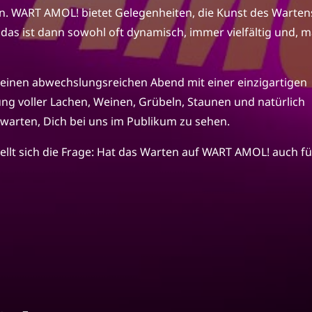
n. WART AMOL! bietet Gelegenheiten, die Kunst des Warten
das ist dann sowohl oft dynamisch, immer vielfältig und, 
r einen abwechslungsreichen Abend mit einer einzigartigen
ung voller Lachen, Weinen, Grübeln, Staunen und natürlich
rwarten, Dich bei uns im Publikum zu sehen.
stellt sich die Frage: Hat das Warten auf WART AMOL! auch fü