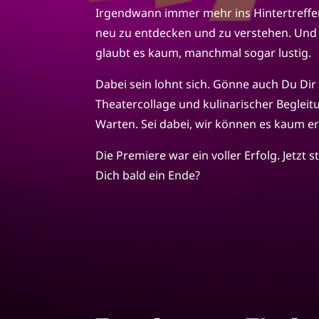
Irgendwann immer mehr ins Hintertreffe
neu zu entdecken und zu verstehen. Und 
glaubt es kaum, manchmal sogar lustig.
Dabei sein lohnt sich. Gönne auch Du Di
Theatercollage und kulinarischer Begleit
Warten. Sei dabei, wir können es kaum e
Die Premiere war ein voller Erfolg. Jetzt 
Dich bald ein Ende?