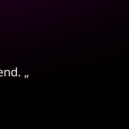
nd. „