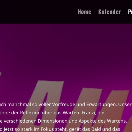
Home
Kalender
P
uch manchmal so voller Vorfreude und Erwartungen. Unser
hne der Reflexion über das Warten. Franzi, die
die verschiedenen Dimensionen und Aspekte des Wartens.
d Jetzt so stark im Fokus steht, gerät das Bald und das