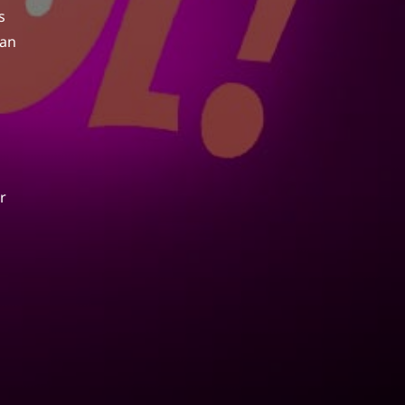
s
man
r