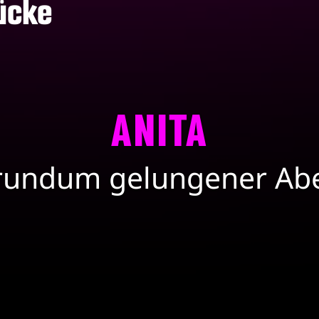
ücke
ANITA
 rundum gelungener Abe